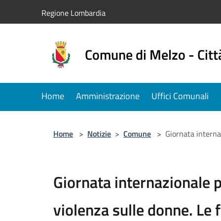
Salta al contenuto principale
Regione Lombardia
Comune di Melzo - Citt
Home
Amministrazione
Uffici Comunali
Home
>
Notizie
>
Comune
>
Giornata internaz
Giornata internazionale p
violenza sulle donne. Le 