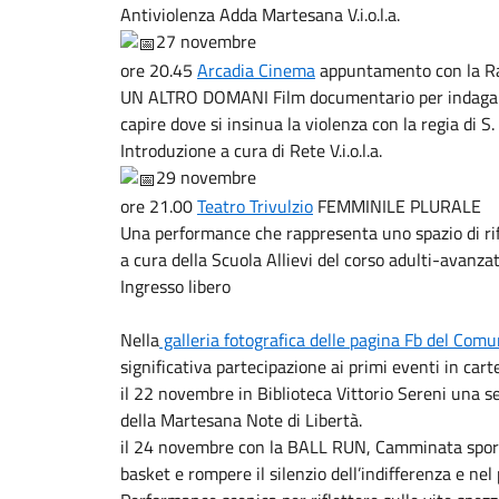
Antiviolenza Adda Martesana V.i.o.l.a.
27 novembre
ore 20.45
Arcadia Cinema
appuntamento con la R
UN ALTRO DOMANI Film documentario per indagare 
capire dove si insinua la violenza con la regia di S.
Introduzione a cura di Rete V.i.o.l.a.
29 novembre
ore 21.00
Teatro Trivulzio
FEMMINILE PLURALE
Una performance che rappresenta uno spazio di rif
a cura della Scuola Allievi del corso adulti-avanzat
Ingresso libero
Nella
galleria fotografica delle pagina Fb del Com
significativa partecipazione ai primi eventi in cart
il 22 novembre in Biblioteca Vittorio Sereni una ser
della Martesana Note di Libertà.
il 24 novembre con la BALL RUN, Camminata sporti
basket e rompere il silenzio dell’indifferenza e ne