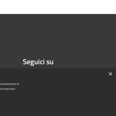
Seguici su
Facebook
Youtube
×
nzionamento e
nformazioni
une di Melzo - Città Metropolitana di Milano • Powered by