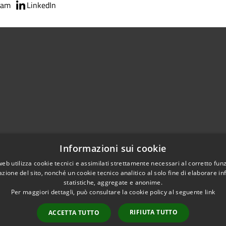
ram
LinkedIn
02951201
Informazioni sui cookie
aziocitta@comune.melzo.mi.it
unemelzo@pec.it
web utilizza cookie tecnici e assimilati strettamente necessari al corretto fu
azione del sito, nonché un cookie tecnico analitico al solo fine di elaborare i
statistiche, aggregate e anonime.
Per maggiori dettagli, può consultare la cookie policy al seguente
link
RIFIUTA TUTTO
ACCETTA TUTTO
l sito
Copyright © 2026 • Com
Area Interna