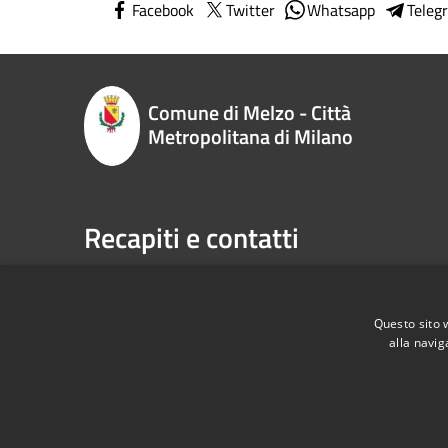
Facebook
Twitter
Whatsapp
Teleg
Comune di Melzo - Città
Metropolitana di Milano
Recapiti e contatti
P.zza Vittorio Emanuele II n. 1, 20066,
Telefono:
Melzo (MI)
Email:
sp
Codice Fiscale:
00795710151
Pec:
com
Questo sito 
P.Iva:
00795710151
alla navig
RSS
Accessibilità
Privacy
Cookie
Mappa de