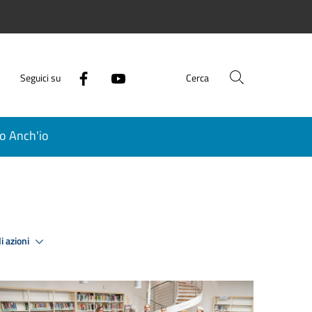
Seguici su
Cerca
o Anch'io
i azioni