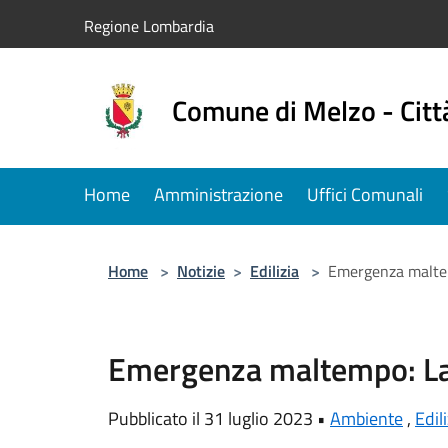
Salta al contenuto principale
Regione Lombardia
Comune di Melzo - Citt
Home
Amministrazione
Uffici Comunali
Home
>
Notizie
>
Edilizia
>
Emergenza maltemp
Emergenza maltempo: Lavo
Pubblicato il 31 luglio 2023 •
Ambiente
,
Edil