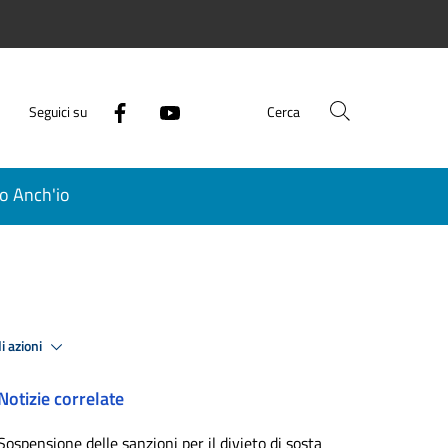
Seguici su
Cerca
o Anch'io
i azioni
Notizie correlate
Sospensione delle sanzioni per il divieto di sosta