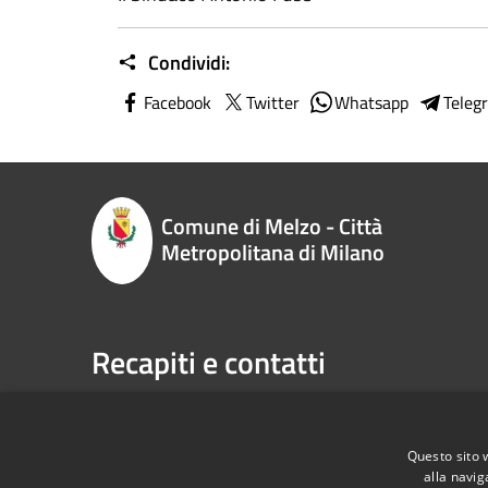
Condividi:
Facebook
Twitter
Whatsapp
Teleg
Comune di Melzo - Città
Metropolitana di Milano
Recapiti e contatti
P.zza Vittorio Emanuele II n. 1, 20066,
Telefono:
Melzo (MI)
Email:
sp
Codice Fiscale:
00795710151
Pec:
com
Questo sito 
P.Iva:
00795710151
alla navig