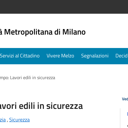
à Metropolitana di Milano
Servizi al Cittadino
Vivere Melzo
Segnalazioni
Decid
o: Lavori edili in sicurezza
Ved
ri edili in sicurezza
izia
,
Sicurezza