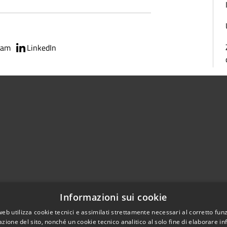
ram
LinkedIn
02951201
Informazioni sui cookie
aziocitta@comune.melzo.mi.it
unemelzo@pec.it
web utilizza cookie tecnici e assimilati strettamente necessari al corretto fu
azione del sito, nonché un cookie tecnico analitico al solo fine di elaborare i