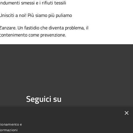
Indumenti smessi e i rifiuti tessili
Unisciti a noi! Più siamo più puliamo
Zanzare. Un fastidio che diventa problema, il
contenimento come prevenzione.
Seguici su
Facebook
Youtube
×
nzionamento e
nformazioni