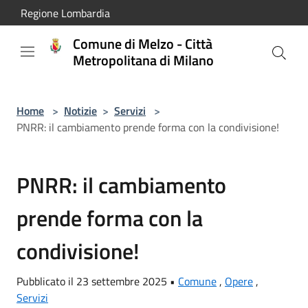
Salta al contenuto principale
Regione Lombardia
Comune di Melzo - Città
Metropolitana di Milano
Home
>
Notizie
>
Servizi
>
PNRR: il cambiamento prende forma con la condivisione!
PNRR: il cambiamento
prende forma con la
condivisione!
Pubblicato il 23 settembre 2025 •
Comune
,
Opere
,
Servizi