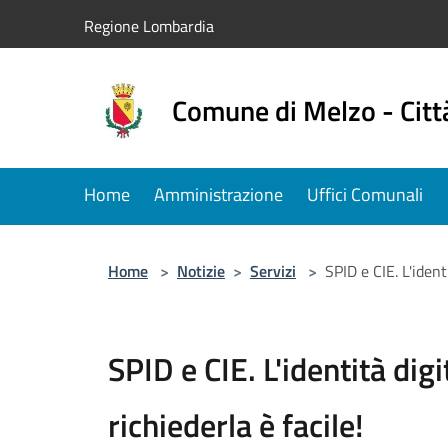
Salta al contenuto principale
Regione Lombardia
Comune di Melzo - Citt
Home
Amministrazione
Uffici Comunali
Home
>
Notizie
>
Servizi
>
SPID e CIE. L'identi
SPID e CIE. L'identità digit
richiederla è facile!