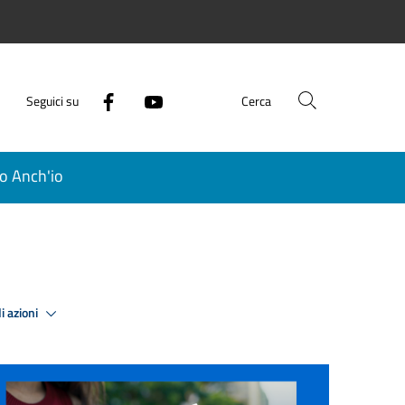
Seguici su
Cerca
o Anch'io
i azioni