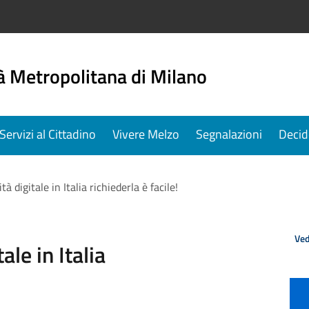
à Metropolitana di Milano
Servizi al Cittadino
Vivere Melzo
Segnalazioni
Decid
tà digitale in Italia richiederla è facile!
Ved
ale in Italia