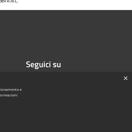
dell’A.N.C.
Seguici su
Facebook
Youtube
×
nzionamento e
nformazioni
une di Melzo - Città Metropolitana di Milano • Powered by
Municipium
Accesso redazione
•