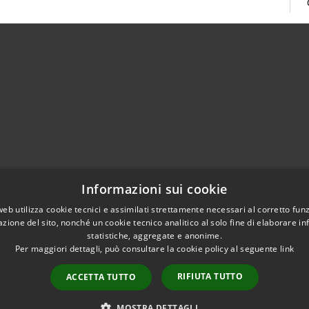
02951201
Informazioni sui cookie
aziocitta@comune.melzo.mi.it
unemelzo@pec.it
web utilizza cookie tecnici e assimilati strettamente necessari al corretto fu
azione del sito, nonché un cookie tecnico analitico al solo fine di elaborare i
statistiche, aggregate e anonime.
Per maggiori dettagli, può consultare la cookie policy al seguente
link
RIFIUTA TUTTO
ACCETTA TUTTO
l sito
Copyright © 2026 • Com
Area Interna
n conformità
MOSTRA DETTAGLI