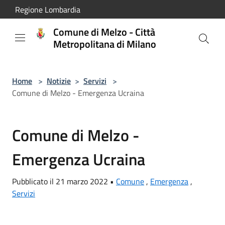
Salta al contenuto principale
Regione Lombardia
Comune di Melzo - Città
Metropolitana di Milano
Home
>
Notizie
>
Servizi
>
Comune di Melzo - Emergenza Ucraina
Comune di Melzo -
Emergenza Ucraina
Pubblicato il 21 marzo 2022 •
Comune
,
Emergenza
,
Servizi