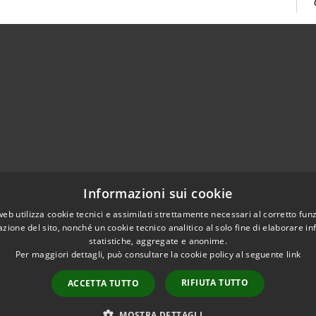
02951201
Informazioni sui cookie
aziocitta@comune.melzo.mi.it
unemelzo@pec.it
web utilizza cookie tecnici e assimilati strettamente necessari al corretto fu
azione del sito, nonché un cookie tecnico analitico al solo fine di elaborare i
statistiche, aggregate e anonime.
Per maggiori dettagli, può consultare la cookie policy al seguente
link
RIFIUTA TUTTO
ACCETTA TUTTO
l sito
Copyright © 2026 • Com
Area Interna
n conformità
MOSTRA DETTAGLI