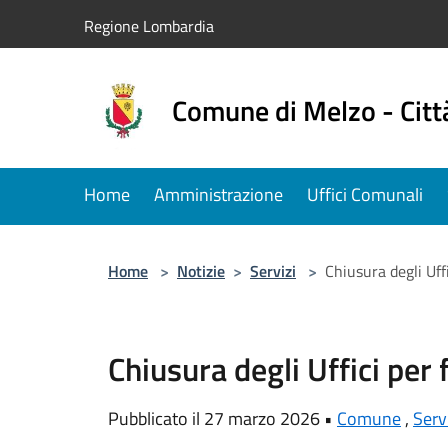
Salta al contenuto principale
Regione Lombardia
Comune di Melzo - Citt
Home
Amministrazione
Uffici Comunali
Home
>
Notizie
>
Servizi
>
Chiusura degli Uffi
Chiusura degli Uffici per 
Pubblicato il 27 marzo 2026 •
Comune
,
Serv