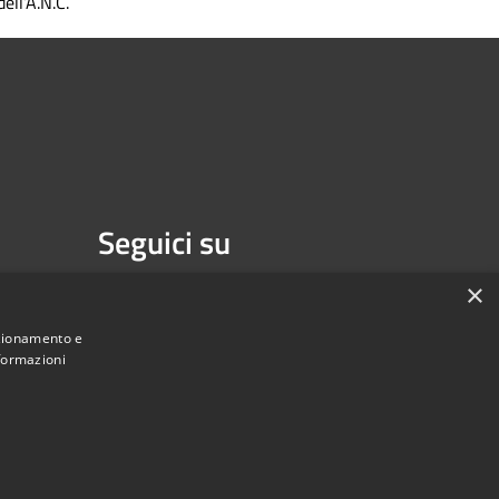
dell’A.N.C.
Seguici su
Facebook
Youtube
×
nzionamento e
nformazioni
une di Melzo - Città Metropolitana di Milano • Powered by
Municipium
Accesso redazione
•