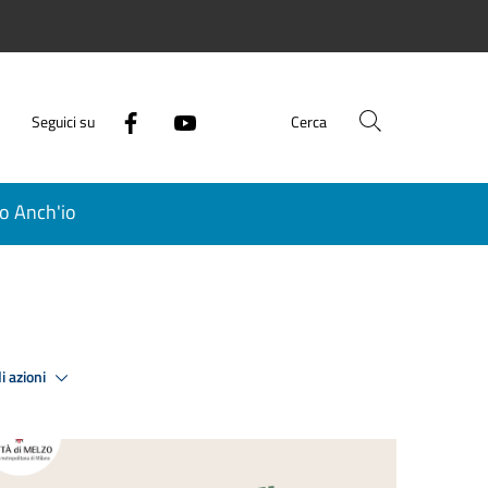
Seguici su
Cerca
o Anch'io
i azioni