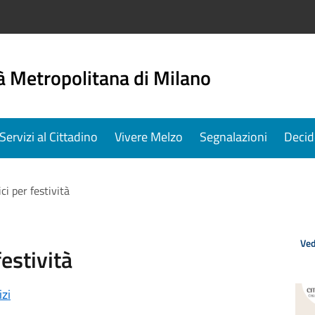
à Metropolitana di Milano
Servizi al Cittadino
Vivere Melzo
Segnalazioni
Decid
ci per festività
Ved
festività
izi