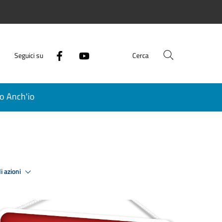
Seguici su
Cerca
o Anch'io
i azioni