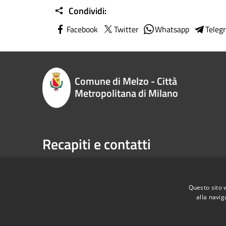
Condividi:
Facebook
Twitter
Whatsapp
Teleg
Comune di Melzo - Città
Metropolitana di Milano
Recapiti e contatti
P.zza Vittorio Emanuele II n. 1, 20066,
Telefono:
Melzo (MI)
Email:
sp
Codice Fiscale:
00795710151
Pec:
com
Questo sito 
P.Iva:
00795710151
alla navig