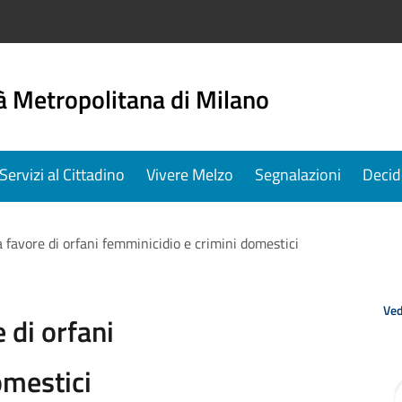
à Metropolitana di Milano
Servizi al Cittadino
Vivere Melzo
Segnalazioni
Decid
favore di orfani femminicidio e crimini domestici
Ved
 di orfani
omestici