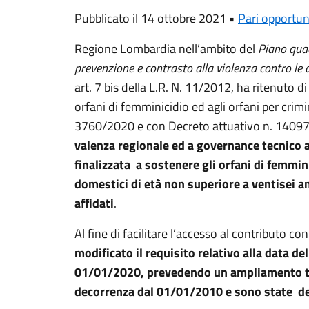
Pubblicato il 14 ottobre 2021 •
Pari opportun
Regione Lombardia nell’ambito del
Piano quad
prevenzione e contrasto alla violenza contro l
art. 7 bis della L.R. N. 11/2012, ha ritenuto d
orfani di femminicidio ed agli orfani per crim
3760/2020 e con Decreto attuativo n. 140
valenza regionale ed a governance tecnico 
finalizzata a sostenere gli orfani di femmini
domestici
di età non superiore a ventisei an
affidati
.
Al fine di facilitare l’accesso al contributo
modificato il requisito relativo alla data d
01/01/2020, prevedendo un ampliamento tem
decorrenza dal 01/01/2010 e sono state des