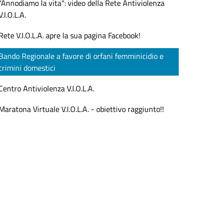
"Annodiamo la vita": video della Rete Antiviolenza
V.I.O.L.A.
Rete V.I.O.L.A. apre la sua pagina Facebook!
Bando Regionale a favore di orfani femminicidio e
crimini domestici
Centro Antiviolenza V.I.O.L.A.
Maratona Virtuale V.I.O.L.A. - obiettivo raggiunto!!