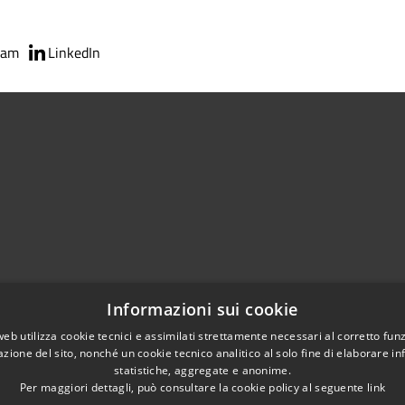
ram
LinkedIn
02951201
Informazioni sui cookie
aziocitta@comune.melzo.mi.it
unemelzo@pec.it
web utilizza cookie tecnici e assimilati strettamente necessari al corretto fu
azione del sito, nonché un cookie tecnico analitico al solo fine di elaborare i
statistiche, aggregate e anonime.
Per maggiori dettagli, può consultare la cookie policy al seguente
link