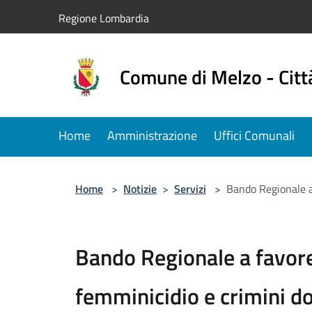
Salta al contenuto principale
Regione Lombardia
Comune di Melzo - Citt
Home
Amministrazione
Uffici Comunali
Home
>
Notizie
>
Servizi
>
Bando Regionale a 
Bando Regionale a favore
femminicidio e crimini d