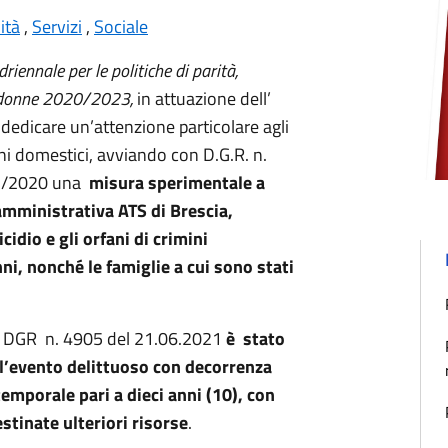
ità
,
Servizi
,
Sociale
riennale per le politiche di parità,
e donne 2020/2023,
in attuazione dell’
i dedicare un’attenzione particolare agli
ini domestici, avviando con D.G.R. n.
97/2020 una
misura sperimentale a
amministrativa ATS di Brescia,
cidio e gli orfani di crimini
ni, nonché le famiglie a cui sono stati
 con DGR n. 4905 del 21.06.2021
è stato
ell’evento delittuoso con decorrenza
porale pari a dieci anni (10), con
tinate ulteriori risorse
.