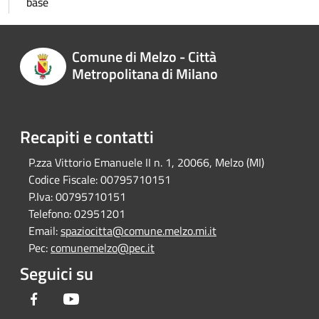
base
Comune di Melzo - Città
Metropolitana di Milano
Recapiti e contatti
P.zza Vittorio Emanuele II n. 1, 20066, Melzo (MI)
Codice Fiscale:
00795710151
P.Iva:
00795710151
Telefono:
02951201
Email:
spaziocitta@comune.melzo.mi.it
Pec:
comunemelzo@pec.it
Seguici su
Facebook
Youtube