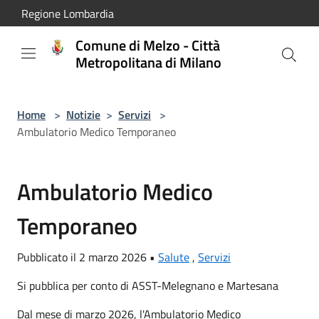
Salta al contenuto principale
Regione Lombardia
Comune di Melzo - Città
Metropolitana di Milano
Home
>
Notizie
>
Servizi
>
Ambulatorio Medico Temporaneo
Ambulatorio Medico
Temporaneo
Pubblicato il 2 marzo 2026 •
Salute
,
Servizi
Si pubblica per conto di ASST-Melegnano e Martesana
Dal mese di marzo 2026, l'Ambulatorio Medico