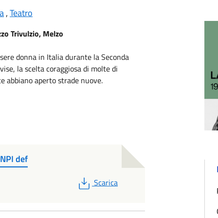
ia
,
Teatro
zzo Trivulzio, Melzo
sere donna in Italia durante la Seconda
ise, la scelta coraggiosa di molte di
ate abbiano aperto strade nuove.
ANPI def
PDF
Scarica