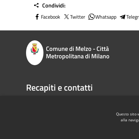
Condividi:
Facebook
Twitter
Whatsapp
Teleg
Comune di Melzo - Città
Metropolitana di Milano
Recapiti e contatti
P.zza Vittorio Emanuele II n. 1, 20066,
Telefono:
Melzo (MI)
Email:
sp
Codice Fiscale:
00795710151
Pec:
com
Questo sito 
P.Iva:
00795710151
alla navig