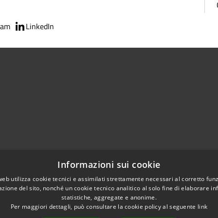
ram
LinkedIn
02951201
Informazioni sui cookie
aziocitta@comune.melzo.mi.it
unemelzo@pec.it
web utilizza cookie tecnici e assimilati strettamente necessari al corretto fu
azione del sito, nonché un cookie tecnico analitico al solo fine di elaborare i
statistiche, aggregate e anonime.
Per maggiori dettagli, può consultare la cookie policy al seguente
link