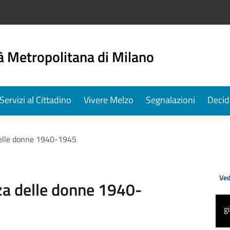
à Metropolitana di Milano
Servizi al Cittadino
Vivere Melzo
Segnalazioni
Decid
 delle donne 1940-1945
Ved
rza delle donne 1940-
g