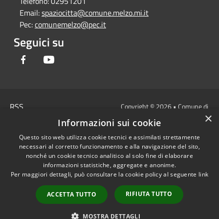
Telefono:
02951201
Email:
spaziocitta@comune.melzo.mi.it
Pec:
comunemelzo@pec.it
Seguici su
Facebook
Youtube
RSS
Copyright © 2026 • Comune di
×
Accessibilità
Melzo - Città Metropolitana di
Informazioni sui cookie
Privacy
Milano • Powered by
Questo sito web utilizza cookie tecnici e assimilati strettamente
Cookie
Municipium
Accesso
•
necessari al corretto funzionamento e alla navigazione del sito,
Mappa del sito
redazione
nonché un cookie tecnico analitico al solo fine di elaborare
Area Interna
informazioni statistiche, aggregate e anonime.
Per maggiori dettagli, può consultare la cookie policy al seguente
link
Dichiarazione di
accessibilità e/o
RIFIUTA TUTTO
ACCETTA TUTTO
segnalazioni di non
conformità
MOSTRA DETTAGLI