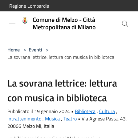
Salta al contenuto principale
Regione Lombardia
Comune di Melzo - Città
Metropolitana di Milano
Home
>
Eventi
>
La sovrana lettrice: lettura con musica in biblioteca
La sovrana lettrice: lettura
con musica in biblioteca
Pubblicato il 19 gennaio 2024 •
Biblioteca
,
Cultura
,
Intrattenimento
,
Musica
,
Teatro
•
Via Agnese Pasta, 43,
20066 Melzo MI, Italia